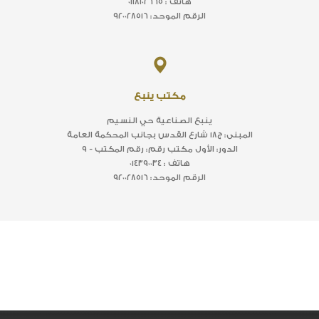
هاتف : ٠١١٨١٠٢٦٦٥
الرقم الموحد: ٩٢٠٠٢٨٥١٦
مكتب ينبع
ينبع الصناعية حي النسيم
المبنى: ج١٨ شارع القدس بجانب المحكمة العامة
الدور: الأول مكتب رقم: رقم المكتب - ٩
هاتف : ٠١٤٣٩٠٠٣٤
الرقم الموحد: ٩٢٠٠٢٨٥١٦