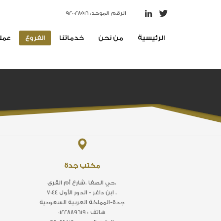
الرقم الموحد: ٩٢٠٠٢٨٥١٦
الرئيسية
من نحن
خدماتنا
الفروع
عملا
مكتب جدة
حي الصفا ،شارع أم القرى،
7044 ابن داغر - الدور الأول ،
جدة-المملكة العربية السعودية
هاتف : ٠١٢٢٨٨٩٦١٩